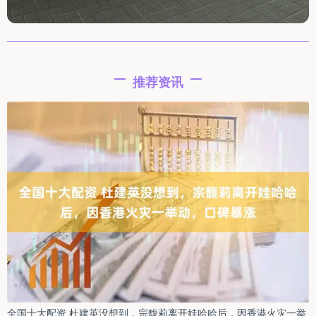
推荐资讯
全国十大配资 杜建英没想到，宗馥莉离开娃哈哈后，因香港火灾一举