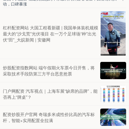
动，口碑暴涨
杠杆配资网站 大国工程看新疆 | 我国单体装机规模
最大的“沙戈荒”光伏项目 在一万个足球场“种”出光
伏“田”_大皖新闻 | 安徽网
炒股配资指数网站 端午假期火车票今日开售，将
采取技术手段防第三方平台恶意抢票
门户网配资 汽车视点｜上海车展“缺席的品牌”，能
否再上“牌桌”？
配资炒股开户官网 奇瑞多米成性价比高的汽车标
杆，智能+实用配置全拉满