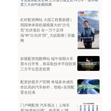
货三大合约全面回调
杠杆配资网站 大国工程看新疆 |
我国单体装机规模最大的“沙戈
荒”光伏项目 在一万个足球
场“种”出光伏“田”_大皖新闻 | 安徽
网
炒股配资指数网站 端午假期火车
票今日开售，将采取技术手段防第
三方平台恶意抢票
配资炒股开户官网 奇瑞多米成性
价比高的汽车标杆，智能+实用配
置全拉满
门户网配资 汽车视点｜上海车
展“缺席的品牌”，能否再上“牌