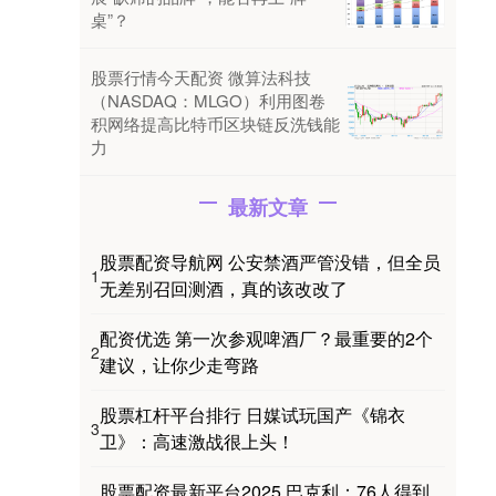
桌”？
股票行情今天配资 微算法科技
（NASDAQ：MLGO）利用图卷
积网络提高比特币区块链反洗钱能
力
最新文章
股票配资导航网 公安禁酒严管没错，但全员
1
无差别召回测酒，真的该改改了
配资优选 第一次参观啤酒厂？最重要的2个
2
建议，让你少走弯路
股票杠杆平台排行 日媒试玩国产《锦衣
3
卫》：高速激战很上头！
股票配资最新平台2025 巴克利：76人得到