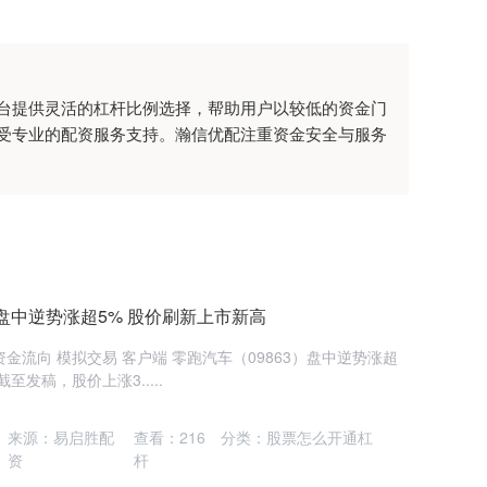
台提供灵活的杠杆比例选择，帮助用户以较低的资金门
受专业的配资服务支持。瀚信优配注重资金安全与服务
盘中逆势涨超5% 股价刷新上市新高
资金流向 模拟交易 客户端 零跑汽车（09863）盘中逆势涨超
至发稿，股价上涨3.....
来源：易启胜配
查看：
216
分类：
股票怎么开通杠
资
杆