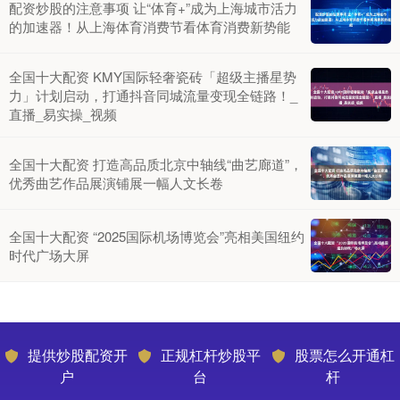
配资炒股的注意事项 让“体育+”成为上海城市活力
的加速器！从上海体育消费节看体育消费新势能
全国十大配资 KMY国际轻奢瓷砖「超级主播星势
力」计划启动，打通抖音同城流量变现全链路！_
直播_易实操_视频
全国十大配资 打造高品质北京中轴线“曲艺廊道”，
优秀曲艺作品展演铺展一幅人文长卷
全国十大配资 “2025国际机场博览会”亮相美国纽约
时代广场大屏
提供炒股配资开
正规杠杆炒股平
股票怎么开通杠
户
台
杆