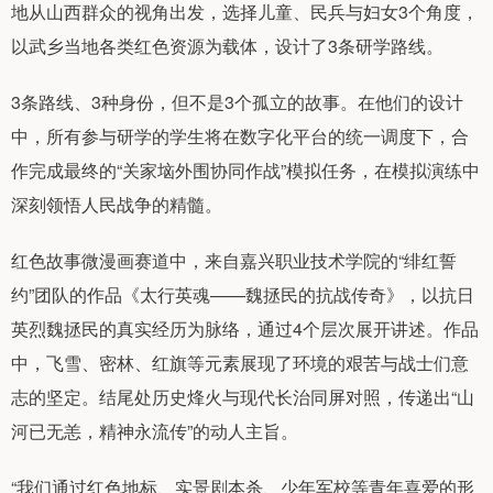
地从山西群众的视角出发，选择儿童、民兵与妇女3个角度，
以武乡当地各类红色资源为载体，设计了3条研学路线。
3条路线、3种身份，但不是3个孤立的故事。在他们的设计
中，所有参与研学的学生将在数字化平台的统一调度下，合
作完成最终的“关家垴外围协同作战”模拟任务，在模拟演练中
深刻领悟人民战争的精髓。
红色故事微漫画赛道中，来自嘉兴职业技术学院的“绯红誓
约”团队的作品《太行英魂——魏拯民的抗战传奇》，以抗日
英烈魏拯民的真实经历为脉络，通过4个层次展开讲述。作品
中，飞雪、密林、红旗等元素展现了环境的艰苦与战士们意
志的坚定。结尾处历史烽火与现代长治同屏对照，传递出“山
河已无恙，精神永流传”的动人主旨。
“我们通过红色地标、实景剧本杀、少年军校等青年喜爱的形